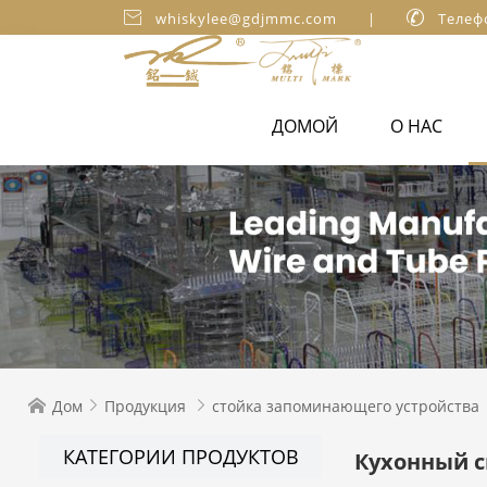

whiskylee@gdjmmc.com
|

Телеф
ДОМОЙ
О НАС
Дом
Продукция
стойка запоминающего устройства



КАТЕГОРИИ ПРОДУКТОВ
Кухонный 