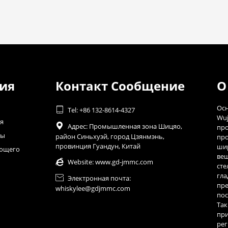
ия
Контакт Сообщение
О
Осн

Tel: +86 132-8614-4327
Wuj
я

Адрес: Промышленная зона Шицяо,
про
ны
район Синьхуэй, город Цзянмэнь,
про
провинция Гуандун, Китай
шир
ающего
веш

Website:
www.gd-jmmc.com
сте
гла

Электронная почта:
пре
whiskylee@gdjmmc.com
пос
Так
при
рег