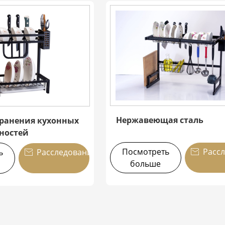
Нержавеющая сталь
ранения кухонных
ностей
Посмотреть
Расс
ь
Расследование


больше