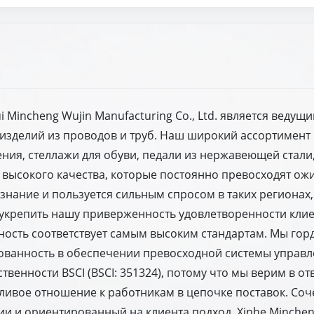
i Mincheng Wujin Manufacturing Co., Ltd. является веду
зделий из проводов и труб. Наш широкий ассортимент 
ния, стеллажи для обуви, педали из нержавеющей стали,
 высокого качества, которые постоянно превосходят ож
ание и пользуется сильным спросом в таких регионах, 
укрепить нашу приверженность удовлетворенности клие
ность соответствует самым высоким стандартам. Мы горд
сованность в обеспечении превосходной системы управл
венности BSCI (BSCI: 351324), потому что мы верим в от
ивое отношение к работникам в цепочке поставок. Соче
 и ориентированный на клиента подход, Xinhe Mincheng 