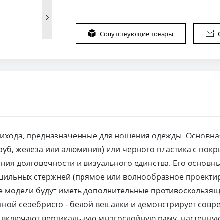


Сопутствующие товары

обихода, предназначенные для ношения одежды. Основна
руб, железа или алюминия) или черного пластика с пок
ния долговечности и визуального единства. Его основ
ушильных стержней (прямое или волнообразное проекти
е модели будут иметь дополнительные противоскользя
нной серебристо - белой вешалки и демонстрирует со
ключают вертикальную многослойную раму, настенную 