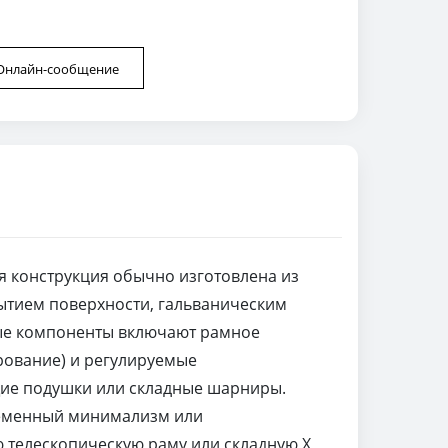
Онлайн-сообщение
я конструкция обычно изготовлена из
рытием поверхности, гальваническим
ные компоненты включают рамное
рование) и регулируемые
щие подушки или складные шарниры.
временный минимализм или
телескопическую раму или складную X