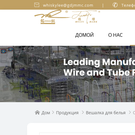

whiskylee@gdjmmc.com
|

Телеф
ДОМОЙ
О НАС
Дом
Продукция
Вешалка для белья



